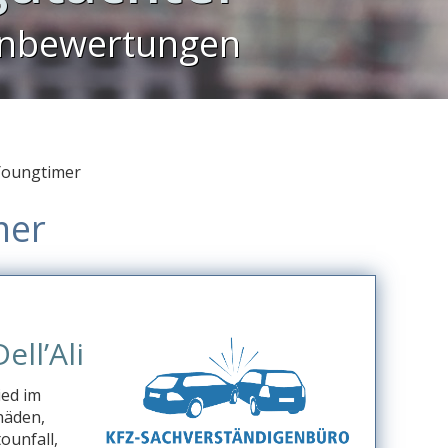
enbewertungen
Youngtimer
mer
ll’Ali
ied im
häden,
ounfall,