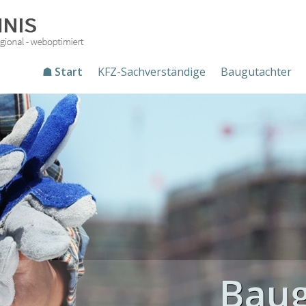
☗ Start
KFZ-Sachverständige
Baugutachter
Baug