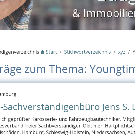
& Immobili
ndigenverzeichnis
☗ Start
/
Stichwortverzeichnis
/
xyz
/
träge zum Thema: Youngti
 Hamburg
-Sachverständigenbüro Jens S. De
lich geprüfter Karosserie- und Fahrzeugbautechniker. Mitgl
sverband freier Sachbverständiger. Oldtimer, Haftpflichtsc
lschäden, Hamburg, Schleswig-Holstein, Niedersachsen, Aut