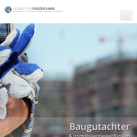
☗ Start
Gutachter in Berlin
Gutachter in Frankfurt (Main)
Gutachter in Hamburg
Gutachter in Köln
Gutachter in München
Gutachter in Stuttgart
PLZ Gebiet 0
Baugutachter
PLZ Gebiet 1
& Immobilienbewertungen
PLZ Gebiet 2