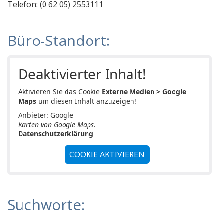
Telefon: (0 62 05) 2553111
Höhentechnik FÖRSTER Safetysoltions
Fachplaner I Sachverständigenbüro
Büro-Standort:
Dipl.-Ing. Joachim Exler, Architekt VFA
SVS Sach-Verständigen-Stelle für Kfz-Gutachten Te
Deaktivierter Inhalt!
BauPlanTec Ltd.&Co.KG
Aktivieren Sie das Cookie
Externe Medien > Google
Bauberatung Saar
Maps
um diesen Inhalt anzuzeigen!
Bauwerk Ingenieurbüro
Anbieter: Google
Karten von Google Maps.
Sachverständigenbüro Gottschalk
Datenschutzerklärung
Immobilienbewertung Bauer
COOKIE AKTIVIEREN
Dr. K. Fleckenstein, vereidigter Sachverständiger 
EnBau Consulting
Kfz Sachverstand 24
Suchworte:
Kfz Sachverständigenbüro Rhein Neckar UG - Schwe