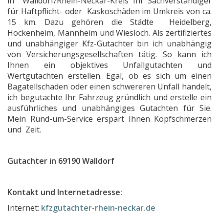
in Walldorf/Rhein-Neckar-Kreis Ihr Sachverständiger
für Haftpflicht- oder Kaskoschäden im Umkreis von ca.
Sachverständigenbüro Oliver Margraf
15 km. Dazu gehören die Städte Heidelberg,
Sachverständigenbüro Rolf Tuchel
Hockenheim, Mannheim und Wiesloch. Als zertifiziertes
und unabhängiger Kfz-Gutachter bin ich unabhängig
Kfz.-Sachverständigenbüro Guck
von Versicherungsgesellschaften tätig. So kann ich
Immobilienbewertung Rachor
Ihnen ein objektives Unfallgutachten und
Wertgutachten erstellen. Egal, ob es sich um einen
Lars Kuntz Sachverständiger
Bagatellschaden oder einen schwereren Unfall handelt,
Sachverständiger für Schäden an und durch Wascha
ich begutachte Ihr Fahrzeug gründlich und erstelle ein
ausführliches und unabhängiges Gutachten für Sie.
Sachverständigenbüro Uwe Zierold
Mein Rund-um-Service erspart Ihnen Kopfschmerzen
OK-Technik Sachverständigen- und Bauberatungsb
und Zeit.
KFZ Gutachter / Auto-Sachverständiger Wolf Wiesb
Gutachter in 69190 Walldorf
Autotec Ingenieurbüro Kfz-Sachverständige
MaxWert Immobilienbewertungsgesellschaft mbH
Kontakt und Internetadresse:
BrainTec Gmbh
Internet:
kfzgutachter-rhein-neckar.de
Büro für Baudiagnostik Nadine Malcherowitz