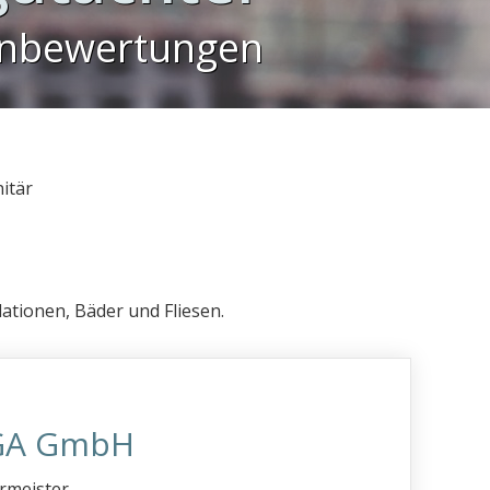
enbewertungen
itär
ationen, Bäder und Fliesen.
TGA GmbH
rmeister