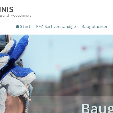
☗ Start
KFZ-Sachverständige
Baugutachter
Baug