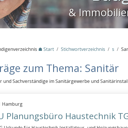
& Immobili
ndigenverzeichnis
☗ Start
/
Stichwortverzeichnis
/
s
/
San
träge zum Thema: Sanitär
r und Sachverständige im Sanitärgewerbe und Sanitärinstall
1 Hamburg
U Planungsbüro Haustechnik 
 Urkunde für Haustechnik Installateur- und Heizungsbaue