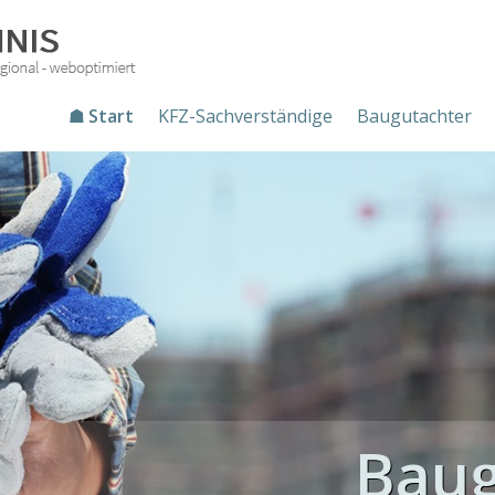
☗ Start
KFZ-Sachverständige
Baugutachter
Baug