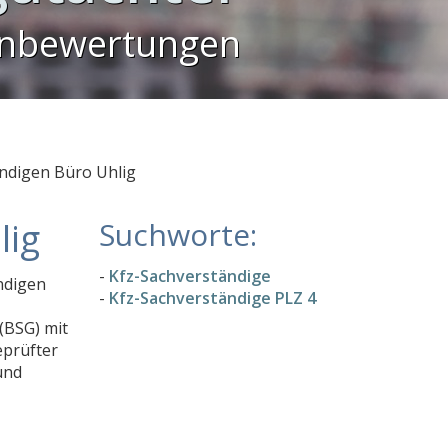
enbewertungen
ndigen Büro Uhlig
lig
Suchworte:
-
Kfz-Sachverständige
ndigen
-
Kfz-Sachverständige PLZ 4
(BSG) mit
eprüfter
und