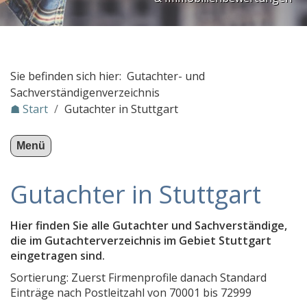
PLZ Gebiet 1
PLZ Gebiet 2
PLZ Gebiet 3
Sie befinden sich hier: Gutachter- und
PLZ Gebiet 4
Sachverständigenverzeichnis
☗ Start
/
Gutachter in Stuttgart
PLZ Gebiet 5
PLZ Gebiet 6
Menü
PLZ Gebiet 7
Gutachter in Stuttgart
PLZ Gebiet 8
PLZ Gebiet 9
Hier finden Sie alle Gutachter und Sachverständige,
Gutachter in Österreich
die im Gutachterverzeichnis im Gebiet Stuttgart
Stichwortverzeichnis
eingetragen sind.
Sortierung: Zuerst Firmenprofile danach Standard
KFZ-Sachverständige
Einträge nach Postleitzahl von 70001 bis 72999