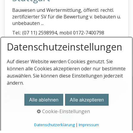
Bauwesen und Wertermittlung, öffentl. rechtl.
zertifizierter SV für die Bewertung v. bebauten u.
unbebauten ...
Tel.: (07 11) 2598994, mobil 0172-7400798
Mehr Informationen
|
Internet
Datenschutz­einstellungen
Auf dieser Website werden Cookies genutzt. Sie
können alle Cookies akzeptieren oder nur bestimmte
auswählen. Sie können diese Einstellungen jederzeit
Startseite
Stichworte
Impressum
Datenschutz
Eintrag
ändern.
♿ barrierefrei
© 2026 Gutachterverzeichnis.com - Das Verzeichnis für
Alle ablehnen
Alle akzeptieren
Gutachter und Sachverständige
Cookie-Einstellungen
Nach oben
Datenschutzerklärung
|
Impressum