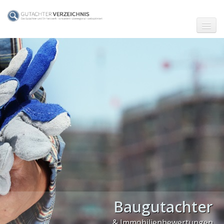
☗ Start
Gutachter in Berlin
Gutachter in Frankfurt (Main)
Gutachter in Hamburg
Gutachter in Köln
Gutachter in München
Gutachter in Stuttgart
Kfz-Sachverständige Stuttgart
Baugutachter
Baugutachter Stuttgart
& Immobilienbewertungen
PLZ Gebiet 0