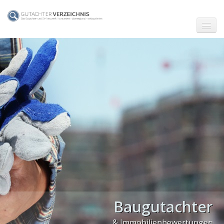
☗ Start
Gutachter in Berlin
Kfz-Sachverständige Berlin
Baugutachter Berlin
Gutachter in Frankfurt (Main)
Gutachter in Hamburg
Gutachter in Köln
Gutachter in München
Baugutachter
Gutachter in Stuttgart
PLZ Gebiet 0
& Immobilienbewertungen