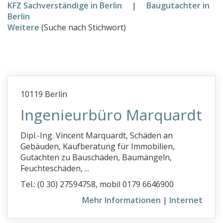
KFZ Sachverständige in Berlin
|
Baugutachter in
Baugutachter
Berlin
Weitere
(Suche nach Stichwort)
Immobilienbewertung
Info
Ihr Eintrag
10119 Berlin
Ingenieurbüro Marquardt
Dipl.-Ing. Vincent Marquardt, Schäden an
Gebäuden, Kaufberatung für Immobilien,
Gutachten zu Bauschäden, Baumängeln,
Feuchteschäden, ...
Tel.: (0 30) 27594758, mobil 0179 6646900
Mehr Informationen
|
Internet