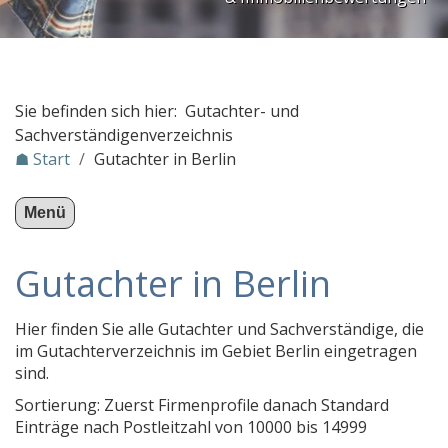
PLZ Gebiet 1
PLZ Gebiet 2
PLZ Gebiet 3
Sie befinden sich hier: Gutachter- und
PLZ Gebiet 4
Sachverständigenverzeichnis
☗ Start
/
Gutachter in Berlin
PLZ Gebiet 5
PLZ Gebiet 6
Menü
PLZ Gebiet 7
PLZ Gebiet 8
Gutachter in Berlin
PLZ Gebiet 9
Hier finden Sie alle Gutachter und Sachverständige, die
Gutachter in Österreich
im Gutachterverzeichnis im Gebiet Berlin eingetragen
Stichwortverzeichnis
sind.
Sortierung: Zuerst Firmenprofile danach Standard
KFZ-Sachverständige
Einträge nach Postleitzahl von 10000 bis 14999