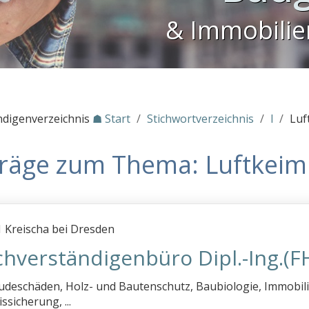
& Immobili
ndigenverzeichnis
☗ Start
/
Stichwortverzeichnis
/
l
/
Luf
träge zum Thema: Luftkei
 Kreischa bei Dresden
chverständigenbüro Dipl.-Ing.(F
deschäden, Holz- und Bautenschutz, Baubiologie, Immobil
ssicherung, ...