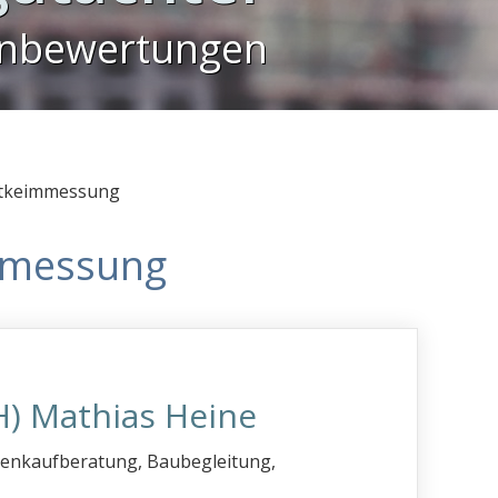
enbewertungen
tkeimmessung
mmessung
H) Mathias Heine
ienkaufberatung, Baubegleitung,