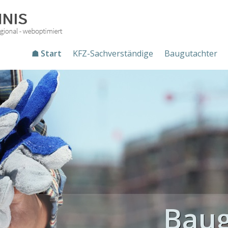
☗ Start
KFZ-Sachverständige
Baugutachter
Baug