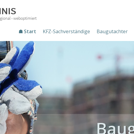
☗ Start
KFZ-Sachverständige
Baugutachter
Baug