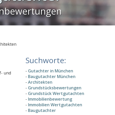
enbewertungen
chitekten
Suchworte:
-
Gutachter in München
f- und
-
Baugutachter München
-
Architekten
-
Grundstücksbewertungen
-
Grundstück Wertgutachten
-
Immobilienbewertung
-
Immobilien Wertgutachten
-
Baugutachter