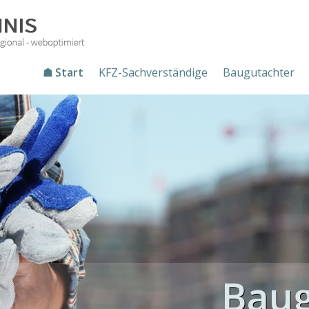
☗ Start
KFZ-Sachverständige
Baugutachter
Baug