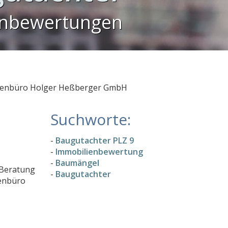
enbewertungen
genbüro Holger Heßberger GmbH
Suchworte:
-
Baugutachter PLZ 9
-
Immobilienbewertung
-
Baumängel
 Beratung
-
Baugutachter
genbüro