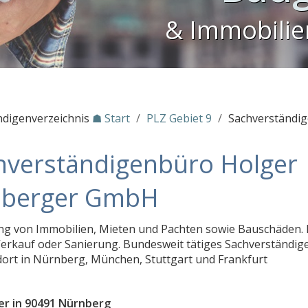
& Immobili
ndigenverzeichnis
☗ Start
/
PLZ Gebiet 9
/
Sachverständi
hverständigenbüro Holger
berger GmbH
g von Immobilien, Mieten und Pachten sowie Bauschäden.
Verkauf oder Sanierung. Bundesweit tätiges Sachverständi
dort in Nürnberg, München, Stuttgart und Frankfurt
r in 90491 Nürnberg