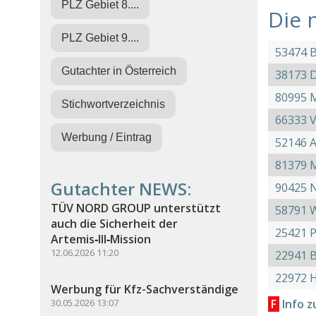
PLZ Gebiet 8....
Die 
PLZ Gebiet 9....
53474 
Gutachter in Österreich
38173 
80995 
Stichwortverzeichnis
66333 V
Werbung / Eintrag
52146 
81379 
Gutachter NEWS:
90425 
TÜV NORD GROUP unterstützt
58791 
auch die Sicherheit der
25421 
Artemis‑III‑Mission
12.06.2026 11:20
22941 B
22972 
Werbung für Kfz-Sachverständige
30.05.2026 13:07
F
Info z