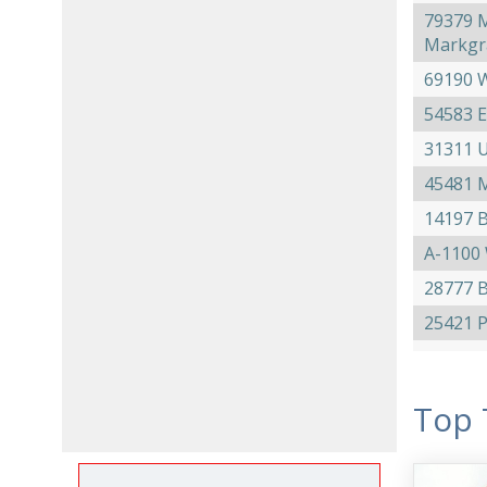
79379 M
Markgrä
69190 W
54583 
31311 
45481 
14197 B
A-1100
28777 
25421 
Top 