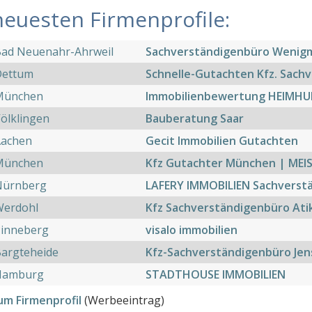
neuesten Firmenprofile:
Bad Neuenahr-Ahrweil
Sachverständigenbüro Wenig
Dettum
Schnelle-Gutachten Kfz. Sach
München
Immobilienbewertung HEIMHU
ölklingen
Bauberatung Saar
Aachen
Gecit Immobilien Gutachten
München
Kfz Gutachter München | MEI
Nürnberg
LAFERY IMMOBILIEN Sachverst
Werdohl
Kfz Sachverständigenbüro Ati
Pinneberg
visalo immobilien
argteheide
Kfz-Sachverständigenbüro Jens 
Hamburg
STADTHOUSE IMMOBILIEN
um Firmenprofil
(Werbeeintrag)