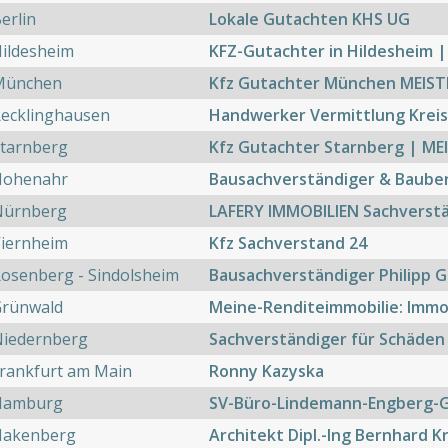
erlin
Lokale Gutachten KHS UG
ildesheim
KFZ-Gutachter in Hildesheim 
München
Kfz Gutachter München MEIST
Recklinghausen
Handwerker Vermittlung Kreis
Starnberg
Kfz Gutachter Starnberg | M
Hohenahr
Bausachverständiger & Bauber
Nürnberg
LAFERY IMMOBILIEN Sachverst
Viernheim
Kfz Sachverstand 24
osenberg - Sindolsheim
Bausachverständiger Philipp G
Grünwald
Meine-Renditeimmobilie: Immob
Niedernberg
Sachverständiger für Schäden
rankfurt am Main
Ronny Kazyska
Hamburg
SV-Büro-Lindemann-Engberg-
Hakenberg
Architekt Dipl.-Ing Bernhard K