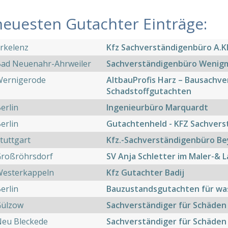
neuesten Gutachter Einträge:
rkelenz
Kfz Sachverständigenbüro A.
Bad Neuenahr-Ahrweiler
Sachverständigenbüro Wenig
Wernigerode
AltbauProfis Harz – Bausachv
Schadstoffgutachten
erlin
Ingenieurbüro Marquardt
erlin
Gutachtenheld - KFZ Sachver
tuttgart
Kfz.-Sachverständigenbüro Be
Großröhrsdorf
SV Anja Schletter im Maler-& 
Westerkappeln
Kfz Gutachter Badij
erlin
Bauzustandsgutachten für wa
Gülzow
Sachverständiger für Schäden
Neu Bleckede
Sachverständiger für Schäden