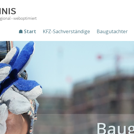
☗ Start
KFZ-Sachverständige
Baugutachter
Baug