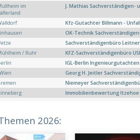
üllheim im
J. Mathias Sachverständigen-
flerland
alldorf
Kfz-Gutachter Billmann - Unf
Einhausen
OK-Technik Sachverständigen
Uetze
Sachverständigenbüro Leitner
Mühlheim / Ruhr
KFZ-Sachverständigenbüro USD
erlin
IGL-Berlin Ingenieurgutachten
 Wien
Georg H. Jeitler Sachverständ
Bremen
Niemeyer Sachverständigenb
Pinneberg
Immobilienbewertung Itzehoe
Themen 2026: