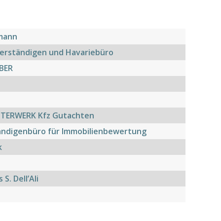
mann
verständigen und Havariebüro
BER
STERWERK Kfz Gutachten
ändigenbüro für Immobilienbewertung
k
S. Dell’Ali