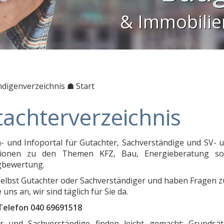
& Immobili
ndigenverzeichnis
☗ Start
achter­verzeichnis
- und Infoportal für Gutachter, Sachverständige und SV- 
tionen zu den Themen KFZ, Bau, Energieberatung so
gbewertung.
 selbst Gutachter oder Sachverständiger und haben Fragen z
 uns an, wir sind täglich für Sie da.
Telefon 040 69691518
r und Sachverständige finden leicht gemacht: Grundsät