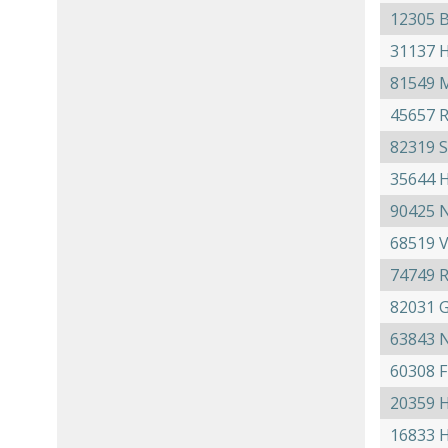
12305 B
31137 H
81549 
45657 
82319 
35644 
90425 
68519 
74749 R
82031 
63843 
60308 F
20359 
16833 