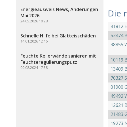
Energieausweis News, Änderungen
Die 
Mai 2026
24.05.2026 10:28
41812 E
53474 
Schnelle Hilfe bei Glatteisschäden
14.01.2026 12:16
38855 
Feuchte Kellerwände sanieren mit
10119 B
Feuchteregulierungsputz
09.08.2024 17:38
13409 B
70327 S
01900 
49492 
12621 B
21483 
19273 