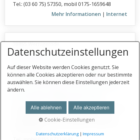
Tel.: (03 60 75) 57350, mobil 0175-1659648
Mehr Informationen
|
Internet
38855 Wernigerode
Datenschutz­einstellungen
AltbauProfis Harz –
Bausachverständiger,
Auf dieser Website werden Cookies genutzt. Sie
können alle Cookies akzeptieren oder nur bestimmte
Immobilienbewertung &
auswählen. Sie können diese Einstellungen jederzeit
ändern.
Schadstoffgutachten
Alle ablehnen
Alle akzeptieren
Bausachverständiger und Baugutachter im Harz
— spezialisiert auf Immobilienbewertung,
Cookie-Einstellungen
Schadstoffgutachten und Wasserschaden mit
Leckortung.
Datenschutzerklärung
|
Impressum
Tel.: mobil 0155 67310643