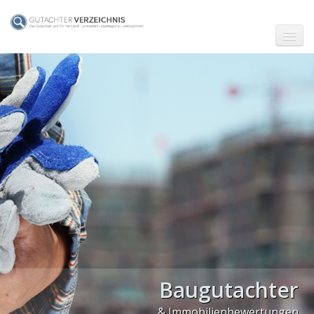
☗ Start
KFZ-Sachverständige
Baugutachter
Immobilienbewertung
Energieberatung
Info
Ihr Eintrag
Baugutachter
& Immobilienbewertungen