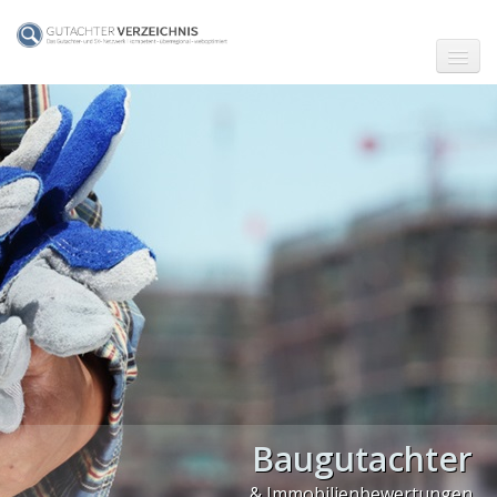
☗ Start
Gutachter in Berlin
Gutachter in Frankfurt (Main)
Gutachter in Hamburg
Gutachter in Köln
Gutachter in München
Gutachter in Stuttgart
PLZ Gebiet 0
Baugutachter
PLZ Gebiet 1
& Immobilienbewertungen
PLZ Gebiet 2