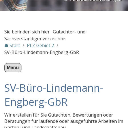
Kfz-Sachverständigenbüro Jens S. Dell’Ali - Unfall
GHG Gesellschaft für Haus- und Grundstückspfleg
Sachverständigenbüro Schlüter für Immobilienbew
Sie befinden sich hier: Gutachter- und
STADTHOUSE IMMOBILIEN
Sachverständigenverzeichnis
☗ Start
/
PLZ Gebiet 2
/
Sachverständigenbüro Brandt
SV-Büro-Lindemann-Engberg-GbR
SV-Büro-Lindemann-Engberg-GbR
KFZ Gutachter NAD
Menü
IMMOWERT Gutachterbüro
SV-Büro-Lindemann-
Tobias von der Heide
Dipl.-Ing. Alexander Siegel
Engberg-GbR
a.p.gmbh astute plan gmbh
Wir erstellen für Sie Gutachten, Bewertungen oder
Immobilienberatung Dr. Hage
Beratungen für laufende oder ausgeführte Arbeiten im
Immobilienbewertung Meier
Garten- und Landschaftsbau.