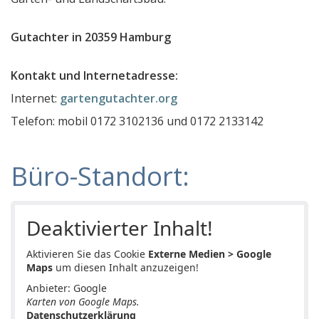
Immobilienbewertung und Beratung Christian Karo
Gutachter in 20359 Hamburg
E4U Planungsbüro Haustechnik TGA GmbH
Ingenieurbüro Weisser
Kontakt und Internetadresse:
Ahrensburger KFZ-Prüfzentrum Kay Baschant
Internet:
gartengutachter.org
AASB Ahrensburger Autosachverständigenbüro
Telefon: mobil 0172 3102136 und 0172 2133142
Auto u. KFZ- Sachverständigenbüro Siebenhaar
Immobilienbewertung Baumgarten
Büro-Standort:
Werkstatt für individuelle Gebäudesanierung
Dr. rer. nat. Ursel Laarmann
Deaktivierter Inhalt!
Hermann Stabenow
Aktivieren Sie das Cookie
Externe Medien > Google
Sachverständigenbüro für Immobilienwertermittlung
Maps
um diesen Inhalt anzuzeigen!
Ingenieurbüro für Bauwesen Großmann
Anbieter: Google
Karten von Google Maps.
Praxisgemeinschaft Besch und Besch
Datenschutzerklärung