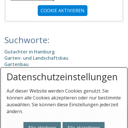
GiB Gebrauchtimmobilienberatung
COOKIE AKTIVIEREN
immobilienbewertung itzehoe
visalo immobilien
Nordbewertung
Suchworte:
Kfz-Sachverständigen-Büro Mario Jäckel
Gutachter in Hamburg
Ingenieurbüro Seltz & Meyer
Garten- und Landschaftsbau
Der Hausinspektor
Gartenbau
Gartenbepflanzung
Datenschutz­einstellungen
Sachverständiger Strahlenschutz Roland Wolff
Computec, Volker Bannert
Auf dieser Website werden Cookies genutzt. Sie
Niemeyer Sachverständigenbüro
können alle Cookies akzeptieren oder nur bestimmte
Barbara Wendelken, ö. b. v. Sachverständige - Geric
auswählen. Sie können diese Einstellungen jederzeit
Startseite
Stichworte
Impressum
Datenschutz
Eintrag
ändern.
Michael Elvers
♿ barrierefrei
Sachverständigenbüro für Immobilien, Bernd A. Bind
© 2026 Gutachterverzeichnis.com - Das Verzeichnis für
Alle ablehnen
Alle akzeptieren