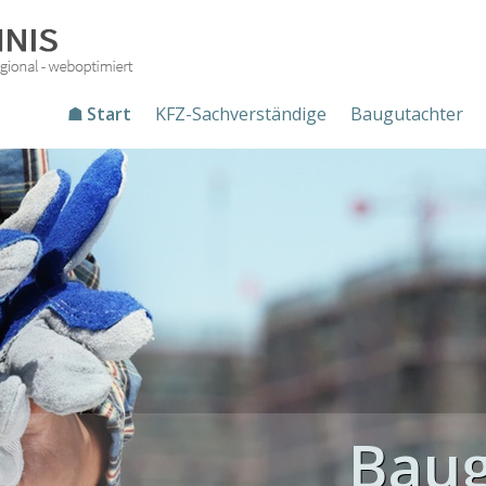
☗ Start
KFZ-Sachverständige
Baugutachter
Baug