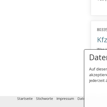
8033
Kf
Wer i
Date
Gutach
Tel.:
Auf diese
akzeptier
jederzeit 
Startseite
Stichworte
Impressum
Datenschutz
Ein