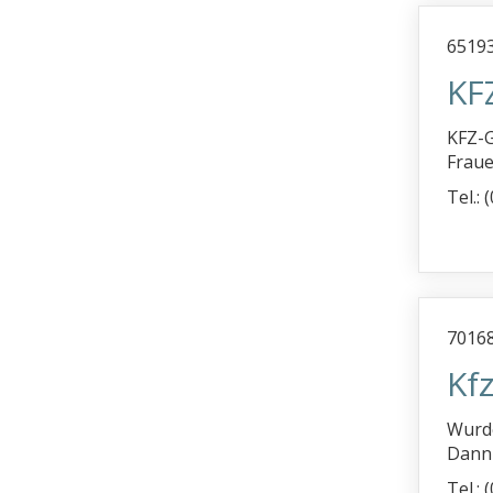
6519
KF
KFZ-G
Frauen
Tel.:
70168
Kf
Wurde
Dann s
Tel.: