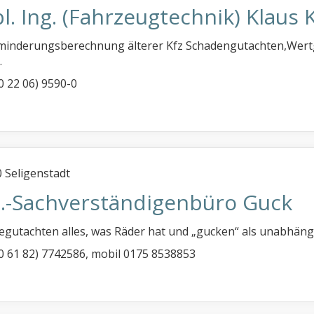
l. Ing. (Fahrzeugtechnik) Klaus
inderungsberechnung älterer Kfz Schadengutachten,Wertg
.
(0 22 06) 9590-0
 Seligenstadt
z.-Sachverständigenbüro Guck
egutachten alles, was Räder hat und „gucken“ als unabhängi
 (0 61 82) 7742586, mobil 0175 8538853