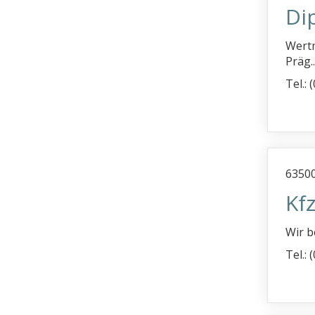
Dip
Wertm
Präg..
Tel.: 
63500
Kf
Wir b
Tel.: