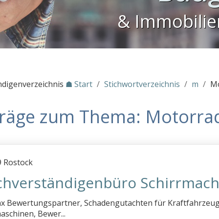
& Immobili
ndigenverzeichnis
☗ Start
/
Stichwortverzeichnis
/
m
/
Mo
träge zum Thema: Motorra
 Rostock
chverständigenbüro Schirrmach
ax Bewertungspartner, Schadengutachten für Kraftfahrzeug
schinen, Bewer...