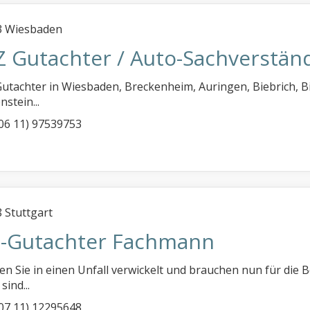
3 Wiesbaden
Z Gutachter / Auto-Sachverstän
utachter in Wiesbaden, Breckenheim, Auringen, Biebrich, 
stein...
 (06 11) 97539753
 Stuttgart
z-Gutachter Fachmann
n Sie in einen Unfall verwickelt und brauchen nun für die
ind...
 (07 11) 12295648