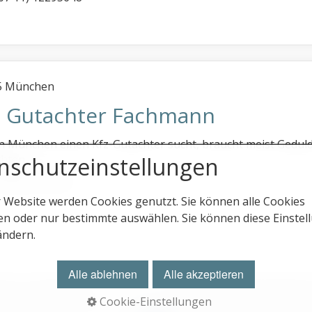
5 München
z Gutachter Fachmann
n München einen Kfz-Gutachter sucht, braucht meist Geduld,
nschutz­einstellungen
ten ...
 (0 89) 92136751
r Website werden Cookies genutzt. Sie können alle Cookies
en oder nur bestimmte auswählen. Sie können diese Einstel
ändern.
Alle ablehnen
Alle akzeptieren
trag
♿ barrierefrei
© 2026 Gutachterverzeichnis.
Cookie-Einstellungen