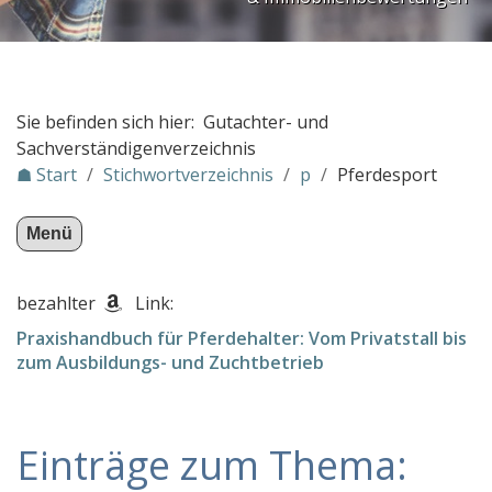
PLZ Gebiet 3
PLZ Gebiet 4
PLZ Gebiet 5
Sie befinden sich hier: Gutachter- und
PLZ Gebiet 6
Sachverständigenverzeichnis
☗ Start
/
Stichwortverzeichnis
/
p
/
Pferdesport
PLZ Gebiet 7
PLZ Gebiet 8
Menü
PLZ Gebiet 9
Gutachter in Österreich
bezahlter
Link:
Stichwortverzeichnis
Praxishandbuch für Pferdehalter: Vom Privatstall bis
zum Ausbildungs- und Zuchtbetrieb
a
b
c
Einträge zum Thema:
d