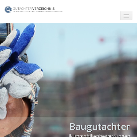
☗ Start
Gutachter in Berlin
Gutachter in Frankfurt (Main)
Gutachter in Hamburg
Gutachter in Köln
Gutachter in München
Gutachter in Stuttgart
PLZ Gebiet 0
Baugutachter
PLZ Gebiet 1
& Immobilienbewertungen
PLZ Gebiet 2