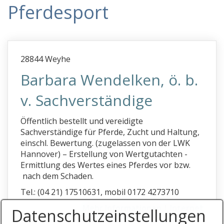
Pferdesport
e
f
g
28844 Weyhe
h
Barbara Wendelken, ö. b.
i
v. Sachverständige
j
k
Öffentlich bestellt und vereidigte
l
Sachverständige für Pferde, Zucht und Haltung,
einschl. Bewertung. (zugelassen von der LWK
m
Hannover) – Erstellung von Wertgutachten -
Ermittlung des Wertes eines Pferdes vor bzw.
n
nach dem Schaden.
o
Tel.: (04 21) 17510631, mobil 0172 4273710
p
Mehr Informationen
|
Internet
Datenschutz­einstellungen
§194 BauGB